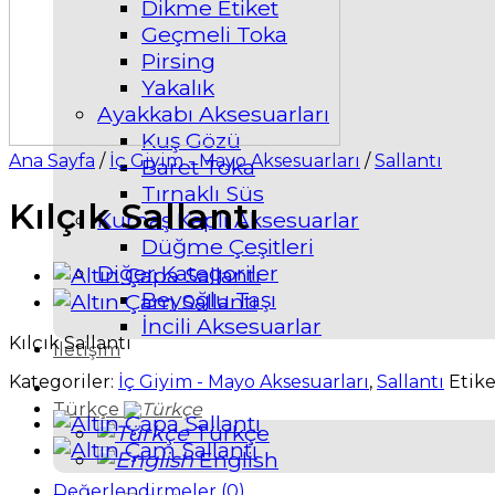
Dikme Etiket
Geçmeli Toka
Pirsing
Yakalık
Ayakkabı Aksesuarları
Kuş Gözü
Ana Sayfa
/
İç Giyim - Mayo Aksesuarları
/
Sallantı
Baret Toka
Tırnaklı Süs
Kılçık Sallantı
Kumaş Kaplı Aksesuarlar
Düğme Çeşitleri
Diğer Kategoriler
Beyoğlu Taşı
İncili Aksesuarlar
Kılçık Sallantı
İletişim
Kategoriler:
İç Giyim - Mayo Aksesuarları
,
Sallantı
Etike
Türkçe
Türkçe
English
Değerlendirmeler (0)