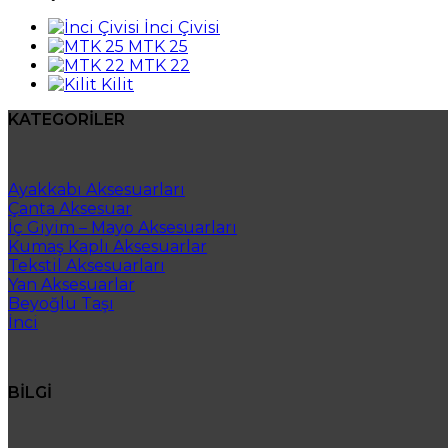
İnci Çivisi
MTK 25
MTK 22
Kilit
KATEGORİLER
Ayakkabı Aksesuarları
Çanta Aksesuar
İç Giyim – Mayo Aksesuarları
Kumaş Kaplı Aksesuarlar
Tekstil Aksesuarları
Yan Aksesuarlar
Beyoğlu Taşı
İnci
BİLGİ