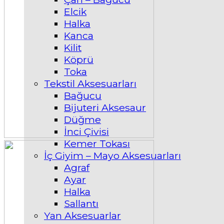
Elcik
Halka
Kanca
Kilit
Köprü
Toka
Tekstil Aksesuarları
Bağucu
Bijuteri Aksesaur
Düğme
İnci Çivisi
Kemer Tokası
İç Giyim – Mayo Aksesuarları
Agraf
Ayar
Halka
Sallantı
Yan Aksesuarlar